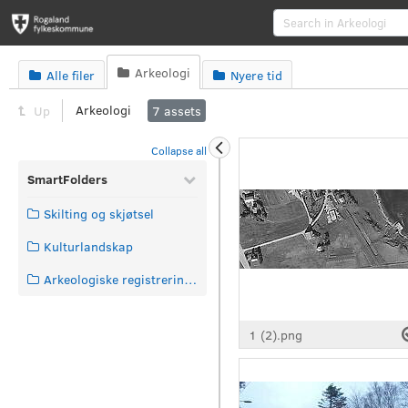
Arkeologi
Alle filer

Nyere tid


Arkeologi
Up
7
assets
Collapse all
SmartFolders
Skilting og skjøtsel
Kulturlandskap
Arkeologiske registreringer
1 (2).png