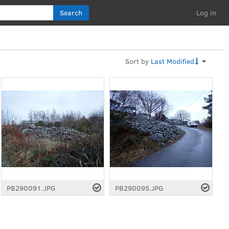
Search
Log in
Sort by
Last Modified
PB290091.JPG
PB290095.JPG