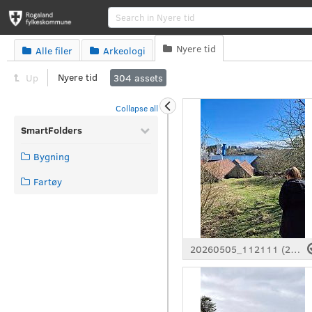
Se
Nyere tid
Alle filer
Arkeologi



Nyere tid
Up
304
assets
Collapse all
SmartFolders
Bygning
Fartøy
20260505_112111 (2).jpg